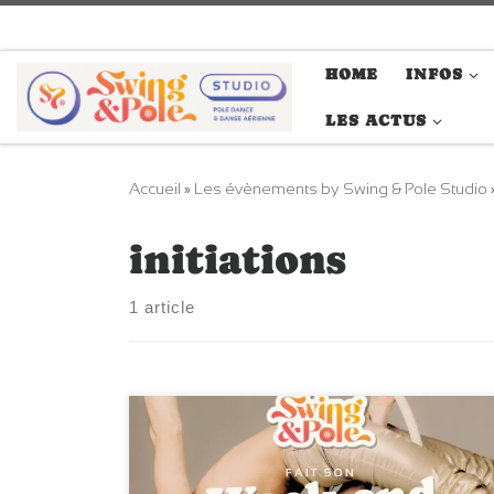
Passer au contenu
HOME
INFOS
LES ACTUS
Accueil
»
Les évènements by Swing & Pole Studio
initiations
1 article
Les 11 et 12 Janvier 2025Pole dance, cerceau
aérien, hamac aérien, yoga, pilates, pole