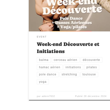
heels..Des initiations et des cours tout niveau
pour découvrir le studio et les professeurs. Cours
KIDS : 5 euros Cours ADULTES : 10 euros
EVENT
Week-end Découverte et
Initiations
balma
cerceau aérien
découverte
hamac aérien
initiations
pilates
pole dance
stretching
toulouse
yoga
par
admin7632
Publié
28 décembre 2024