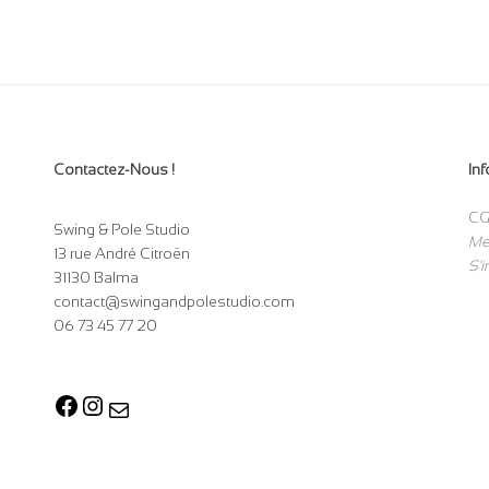
Contactez-Nous !
In
CG
Swing & Pole Studio
Me
13 rue André Citroën
S'i
31130 Balma
contact@swingandpolestudio.com
06 73 45 77 20
Facebook
Instagram
E-mail