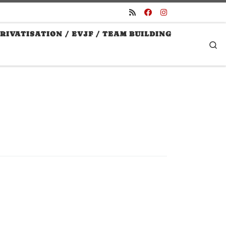
RIVATISATION / EVJF / TEAM BUILDING
S