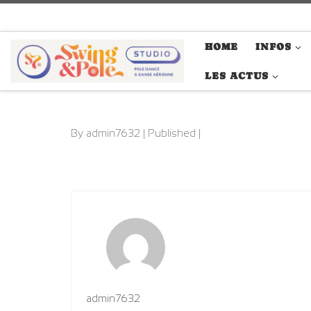
Passer au contenu
HOME
INFOS
LES ACTUS
By
admin7632
| Published |
admin7632