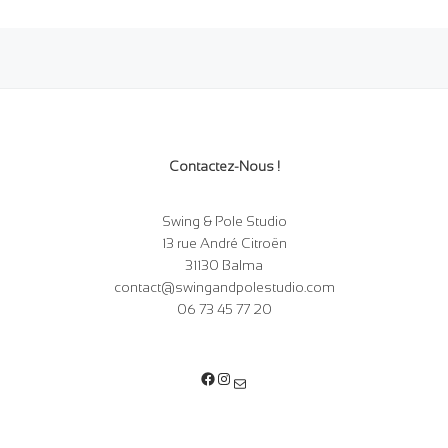
Contactez-Nous !
Swing & Pole Studio
13 rue André Citroën
31130 Balma
contact@swingandpolestudio.com
06 73 45 77 20
Facebook
Instagram
E-mail