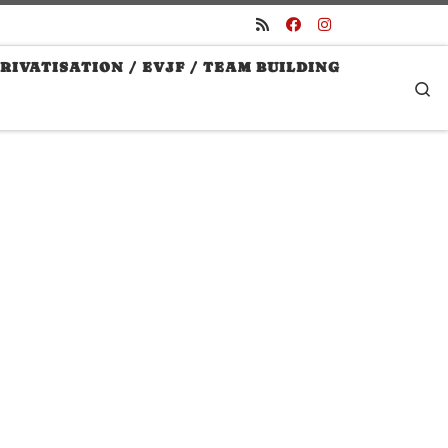
RIVATISATION / EVJF / TEAM BUILDING
S